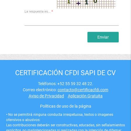
La respuesta es...
*
CERTIFICACIÓN CFDI SAPI DE CV
Teléfonos: +52 55 59 32 48 22.
Correo electrónico:
contacto@certificacfdi.com
Aviso de Privacidad
Aplicación Gratuita
Políticas de uso de la página
•
No se permitirá ninguna conducta irrespetuosa, textos o imagenes
ofensivos o abusivos:
Las contribuciones deberán ser constructivas, educadas, sin señalamientos
explicitos, no malintencionadas ni realizadas con la intención de difamar,