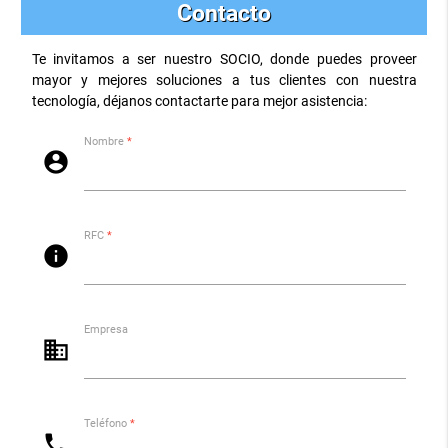
Contacto
Te invitamos a ser nuestro SOCIO, donde puedes proveer
mayor y mejores soluciones a tus clientes con nuestra
tecnología, déjanos contactarte para mejor asistencia:
Nombre
*
account_circle
RFC
*
info
Empresa
business
Teléfono
*
phone